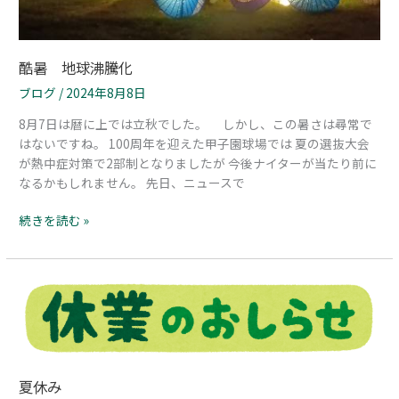
酷暑 地球沸騰化
ブログ
/
2024年8月8日
8月7日は暦に上では立秋でした。 しかし、この暑さは尋常で
はないですね。 100周年を迎えた甲子園球場では 夏の選抜大会
が熱中症対策で2部制となりましたが 今後ナイターが当たり前に
なるかもしれません。 先日、ニュースで
続きを読む »
夏
休
み
夏休み