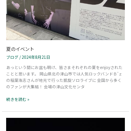
夏のイベント
ブログ
/
2024年8月21日
あっという間にお盆も明け、皆さまそれぞれの夏をenjoyされた
ことと思います。 岡山県北の津山市では人気ロックバンドＢ’ｚ
の稲葉浩志さんが地元で行った凱旋ソロライブに 全国から多く
のファンが大集結！ 会場の津山文化センタ
続きを読む »
酷
暑