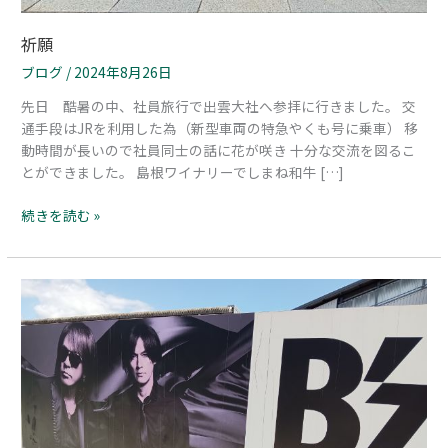
祈願
ブログ
/
2024年8月26日
先日 酷暑の中、社員旅行で出雲大社へ参拝に行きました。 交
通手段はJRを利用した為（新型車両の特急やくも号に乗車） 移
動時間が長いので社員同士の話に花が咲き 十分な交流を図るこ
とができました。 島根ワイナリーでしまね和牛 […]
続きを読む »
夏
の
イ
ベ
ン
ト