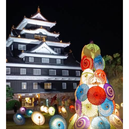
地
球
沸
騰
化