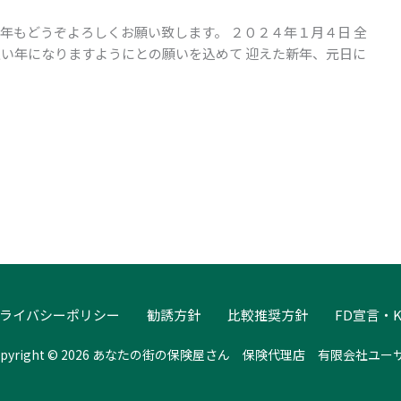
年もどうぞよろしくお願い致します。 ２０２４年１月４日 全
良い年になりますようにとの願いを込めて 迎えた新年、元日に
ライバシーポリシー
勧誘方針
比較推奨方針
FD宣言・K
opyright © 2026 あなたの街の保険屋さん 保険代理店 有限会社ユー