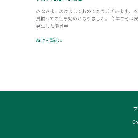
みなさま、あけましておめでとうございます。 本
員揃っての仕事始めとなりました。 今年こそは
発生した能登半
続きを読む »
プ
C