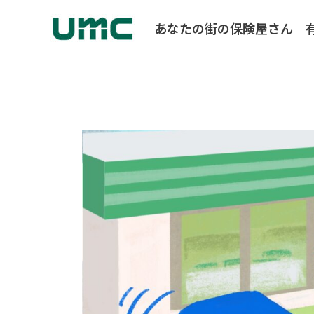
あなたの街の保険屋さん
駐
車
場
事
故