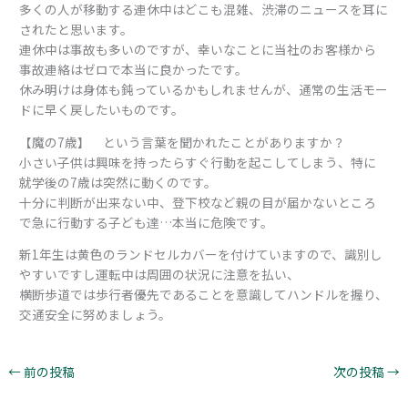
多くの人が移動する連休中はどこも混雑、渋滞のニュースを耳に
されたと思います。
連休中は事故も多いのですが、幸いなことに当社のお客様から
事故連絡はゼロで本当に良かったです。
休み明けは身体も鈍っているかもしれませんが、通常の生活モー
ドに早く戻したいものです。
【魔の7歳】 という言葉を聞かれたことがありますか？
小さい子供は興味を持ったらすぐ行動を起こしてしまう、特に
就学後の7歳は突然に動くのです。
十分に判断が出来ない中、登下校など親の目が届かないところ
で急に行動する子ども達…本当に危険です。
新1年生は黄色のランドセルカバーを付けていますので、識別し
やすいですし運転中は周囲の状況に注意を払い、
横断歩道では歩行者優先であることを意識してハンドルを握り、
交通安全に努めましょう。
←
前の投稿
次の投稿
→