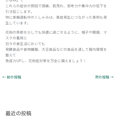
かゆみ】で
これらの症状が原因で頭痛、肌荒れ、思考力や集中力の低下を
引き起こします。
特に車輛運転中のくしゃみは、事故発生につながった事例も発
生しています。
花粉の季節を少しでも快適に過ごせるように、帽子や眼鏡、マ
スクの着用と
日々の食生活においても
発酵食品や食物繊維、大豆食品などの食品を通して腸内環境を
整えて
免疫力UPし、花粉症対策を万全に備えましょう！
←
前の投稿
次の投稿
→
最近の投稿