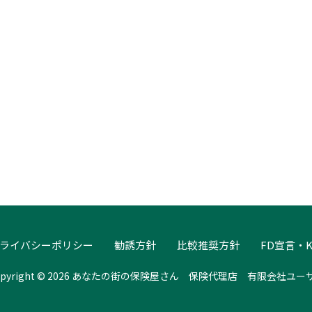
ライバシーポリシー
勧誘方針
比較推奨方針
FD宣言・K
opyright © 2026 あなたの街の保険屋さん 保険代理店 有限会社ユー