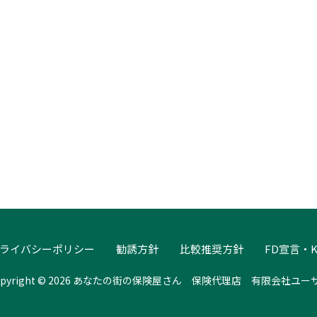
ライバシーポリシー
勧誘方針
比較推奨方針
FD宣言・K
opyright © 2026 あなたの街の保険屋さん 保険代理店 有限会社ユー