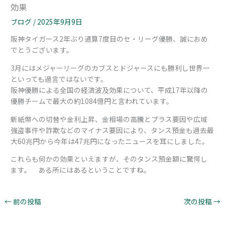
効果
ブログ
/
2025年9月9日
阪神タイガース2年ぶり通算7度目のセ・リーグ優勝、誠におめ
でとうございます。
3月にはメジャーリーグのカブスとドジャースにも勝利し世界一
といっても過言ではないです。
阪神優勝による全国の経済波及効果について、平成17年以降の
優勝チームで最大の約1084億円と言われています。
新紙幣への切替や金利上昇、金相場の高騰とプラス要因や広域
強盗事件や詐欺などのマイナス要因により、タンス預金も過去最
大60兆円から今年は47兆円になったニュースを耳にしました。
これらも何かの効果といえますが、そのタンス預金額に驚愕し
ます。 ある所にはあるということですね。
←
前の投稿
次の投稿
→